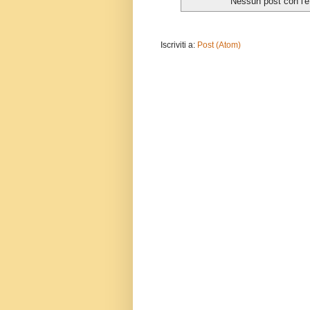
Nessun post con l'e
Iscriviti a:
Post (Atom)