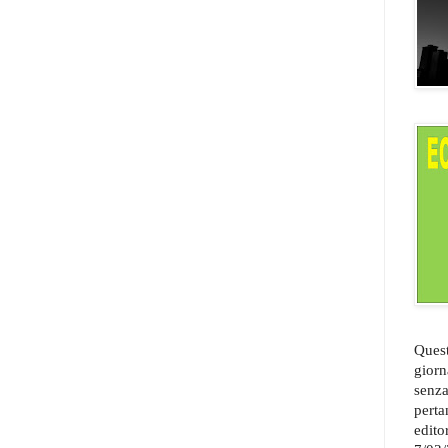
Quest
giorn
senza
perta
edito