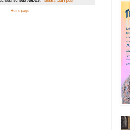
tichetta
scheda AeDES
.
Mostra tutti i post
Home page