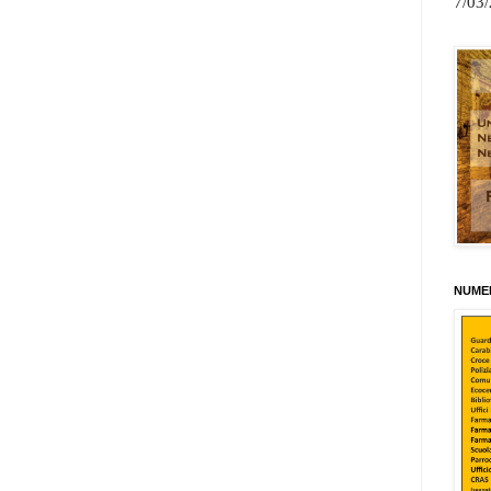
7/03
NUMER