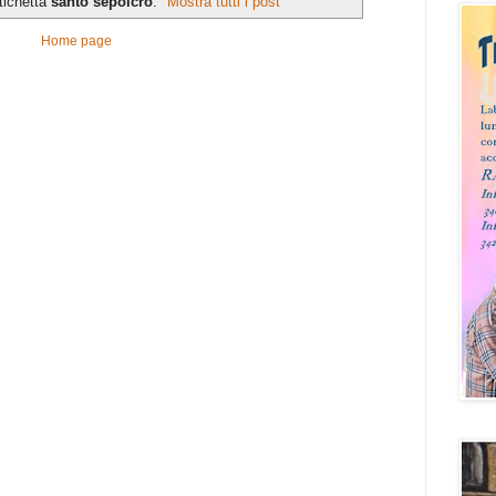
tichetta
santo sepolcro
.
Mostra tutti i post
Home page