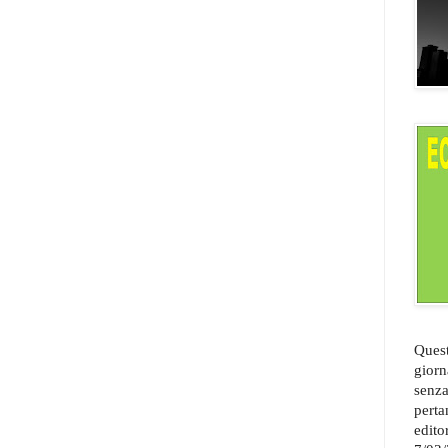
Quest
giorn
senza
perta
edito