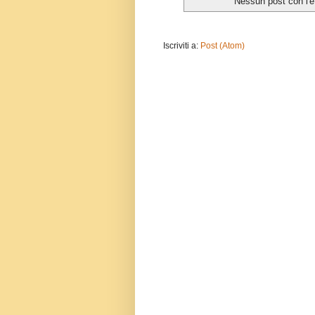
Nessun post con l'e
Iscriviti a:
Post (Atom)