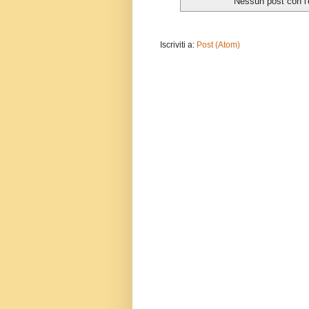
Nessun post con l'
Iscriviti a:
Post (Atom)