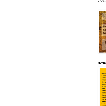
7/03
NUMER