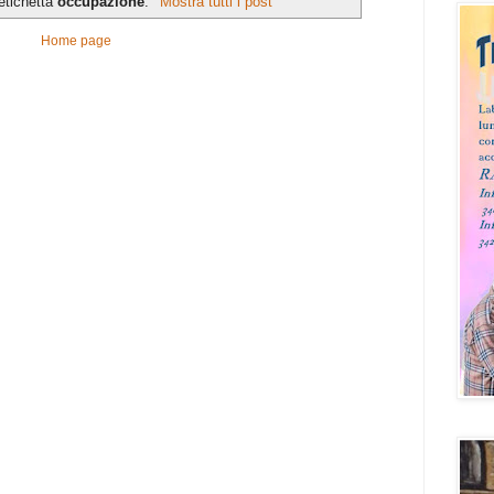
etichetta
occupazione
.
Mostra tutti i post
Home page