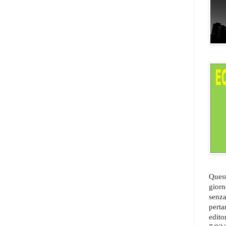
Quest
giorn
senza
perta
edito