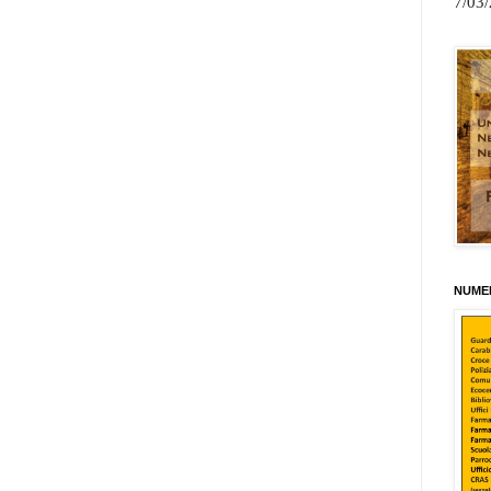
7/03
NUMER