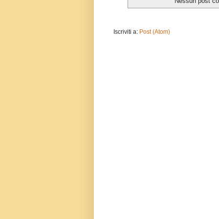
Nessun post con
Iscriviti a:
Post (Atom)