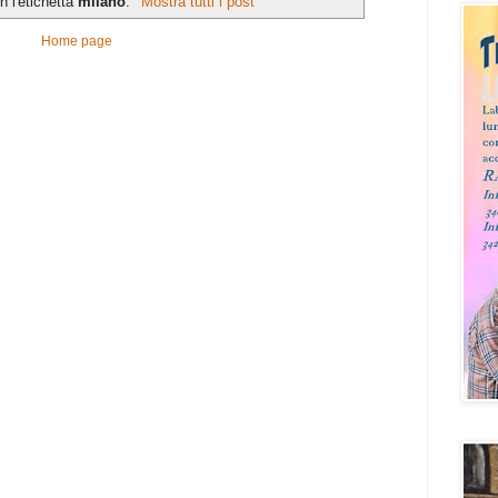
 l'etichetta
milano
.
Mostra tutti i post
Home page