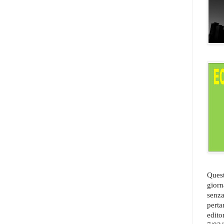
Quest
giorn
senza
perta
edito