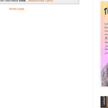
on l'etichetta
lista
.
Mostra tutti i post
Home page