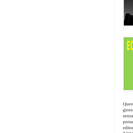
Quest
giorn
senza
perta
edito