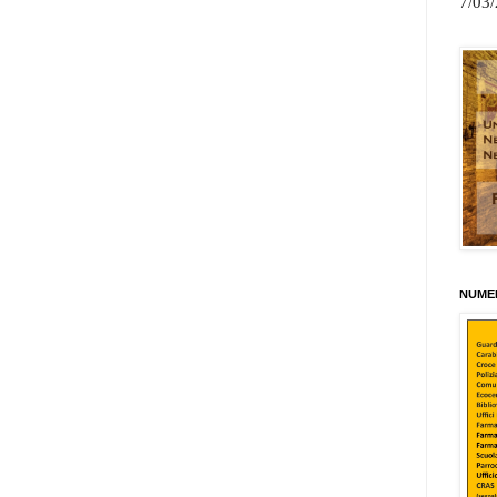
7/03
NUMER