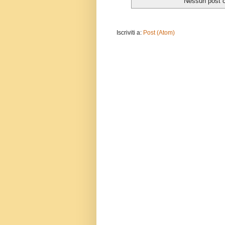
Nessun post c
Iscriviti a:
Post (Atom)