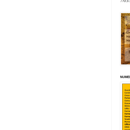
7/03
NUMER