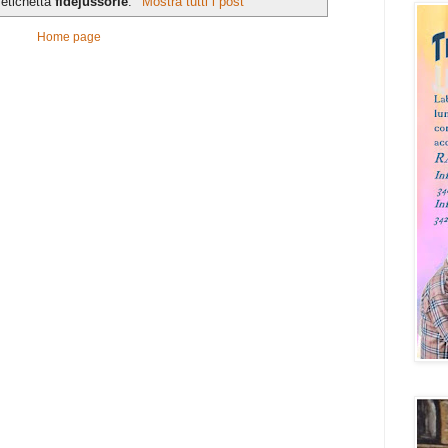
'etichetta
fidejussorie
.
Mostra tutti i post
Home page