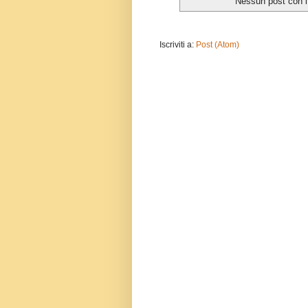
Nessun post con l
Iscriviti a:
Post (Atom)