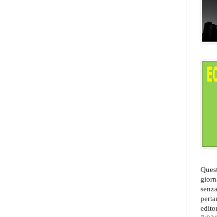
Quest
giorn
senza
perta
edito