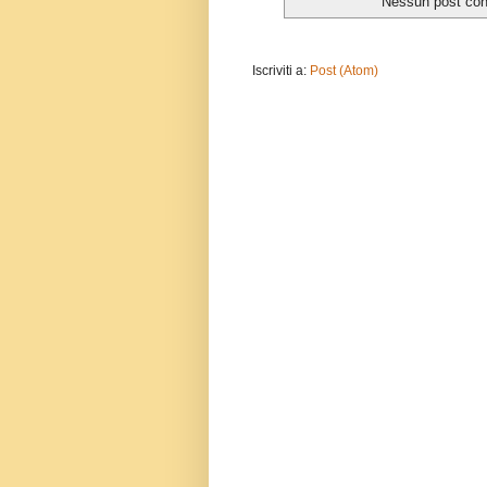
Nessun post con 
Iscriviti a:
Post (Atom)