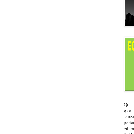
Quest
giorn
senza
perta
edito