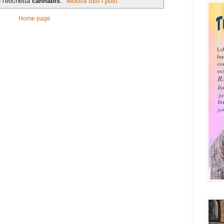
l'etichetta
cannabis
.
Mostra tutti i post
Home page