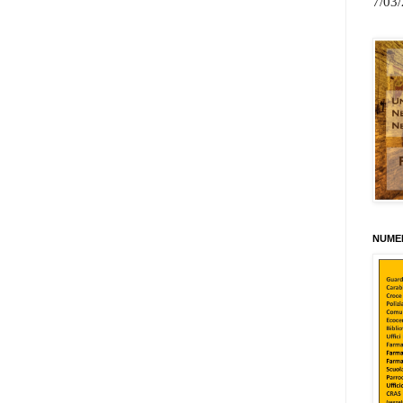
7/03
NUMER