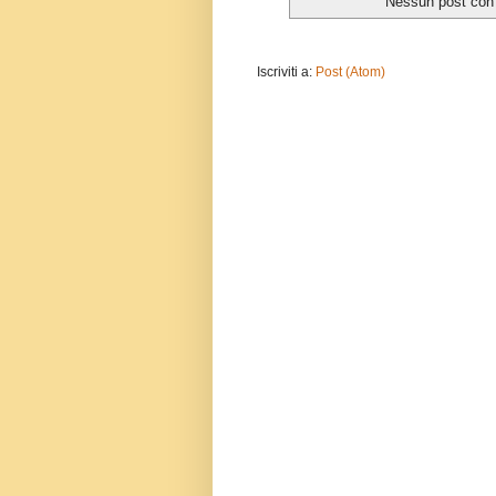
Nessun post con 
Iscriviti a:
Post (Atom)