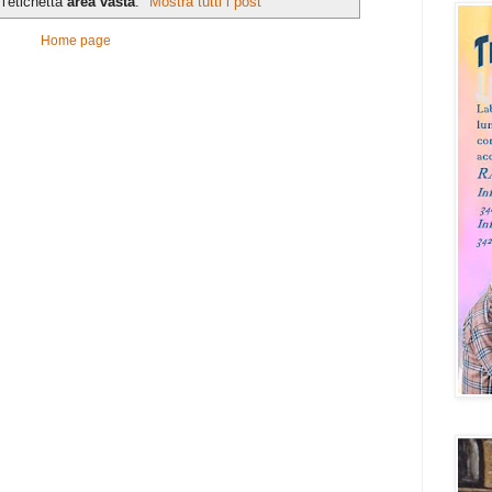
l'etichetta
area vasta
.
Mostra tutti i post
Home page