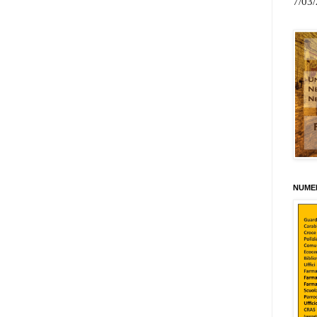
7/03
NUMER